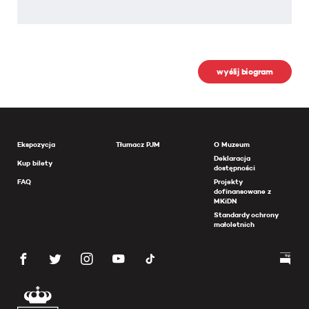
wyślij biogram
Ekspozycja
Tłumacz PJM
O Muzeum
Deklaracja
Kup bilety
dostępności
FAQ
Projekty
dofinansowane z
MKiDN
Standardy ochrony
małoletnich