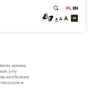
PL
EN
A
A
A
liwość wpisania
acje, a my
będą weryfikowane
 umieszczone w