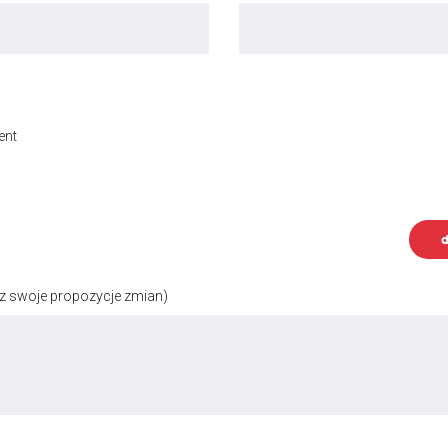
ent
d
z swoje propozycje zmian)