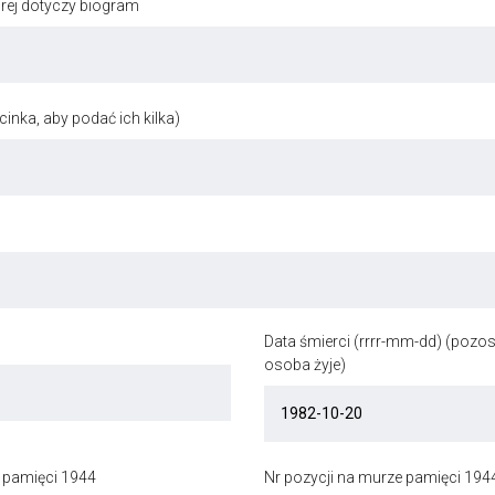
órej dotyczy biogram
inka, aby podać ich kilka)
Data śmierci (rrrr-mm-dd) (pozost
osoba żyje)
 pamięci 1944
Nr pozycji na murze pamięci 194