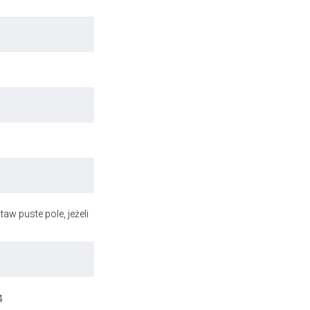
aw puste pole, jeżeli
4