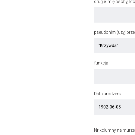
drugie imię osoby, kt
pseudonim (uzyj przec
funkcja
Data urodzenia
Nr kolumny na murze