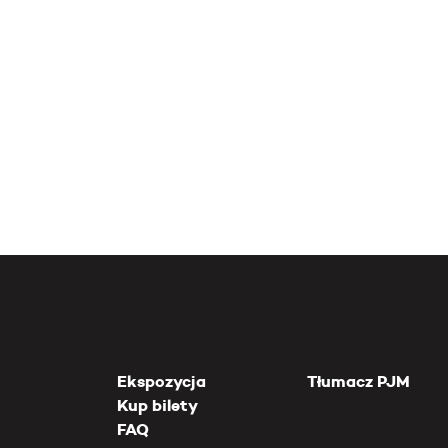
Ekspozycja
Tłumacz PJM
Kup bilety
FAQ