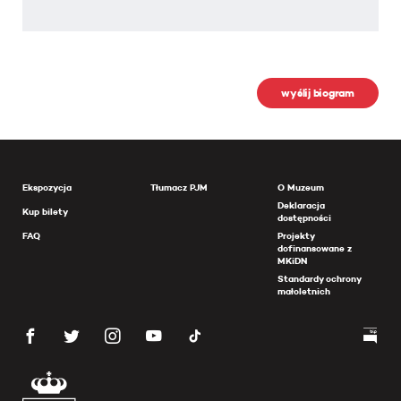
wyślij biogram
Ekspozycja
Tłumacz PJM
O Muzeum
Deklaracja
Kup bilety
dostępności
FAQ
Projekty
dofinansowane z
MKiDN
Standardy ochrony
małoletnich