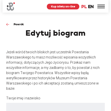
PL
EN
Kup bilety on-line
Powrót
Edytuj
biogram
Jeżeli wśród twoich bliskich jest uczestnik Powstania
Warszawskiego tu masz możliwość wpisania wszystkich
informacji, dotyczących Jego życiorysu. Przekaż nam
wszystkie informacje, a my zadbamy o to, by powstał z nich
biogram Twojego Powstańca. Wszystkie wpisy będą
weryfikowane przez historyków Muzeum Powstania
Warszawskiego i po ich akceptacji zostaną umieszczone w
bazie.
Twoje imię i nazwisko