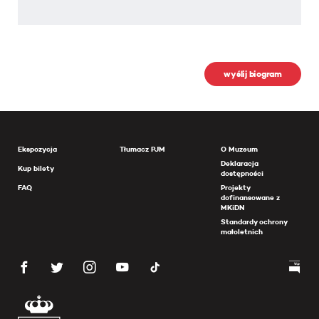
wyślij biogram
Ekspozycja
Tłumacz PJM
O Muzeum
Deklaracja
Kup bilety
dostępności
FAQ
Projekty
dofinansowane z
MKiDN
Standardy ochrony
małoletnich