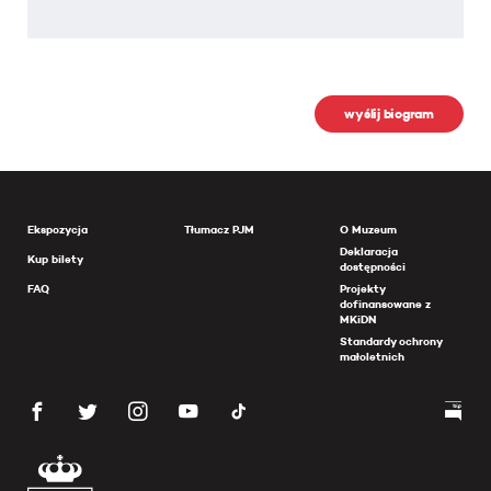
wyślij biogram
Ekspozycja
Tłumacz PJM
O Muzeum
Deklaracja
Kup bilety
dostępności
FAQ
Projekty
dofinansowane z
MKiDN
Standardy ochrony
małoletnich