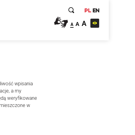
PL
EN
A
A
A
liwość wpisania
acje, a my
będą weryfikowane
 umieszczone w