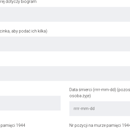
órej dotyczy biogram
inka, aby podać ich kilka)
Data śmierci (rrrr-mm-dd) (pozost
osoba żyje)
 pamięci 1944
Nr pozycji na murze pamięci 194