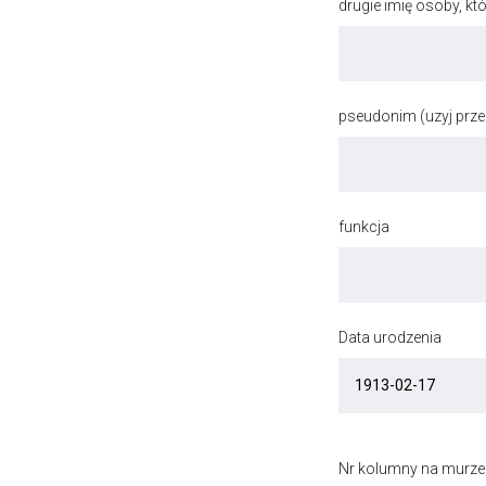
drugie imię osoby, kt
pseudonim (uzyj przec
funkcja
Data urodzenia
Nr kolumny na murze