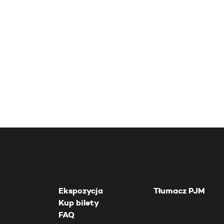
Ekspozycja
Tłumacz PJM
Kup bilety
FAQ