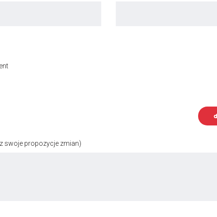
ent
d
z swoje propozycje zmian)