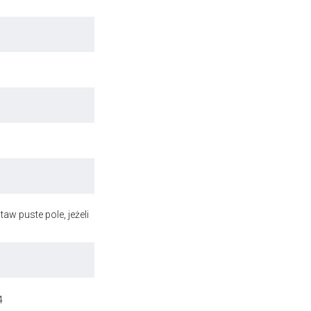
aw puste pole, jeżeli
4