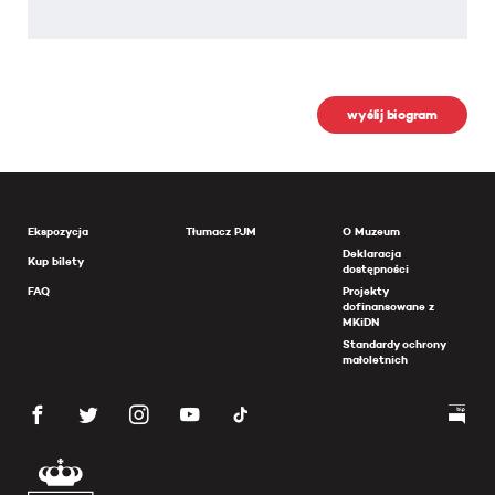
wyślij biogram
Ekspozycja
Tłumacz PJM
O Muzeum
Deklaracja
Kup bilety
dostępności
FAQ
Projekty
dofinansowane z
MKiDN
Standardy ochrony
małoletnich