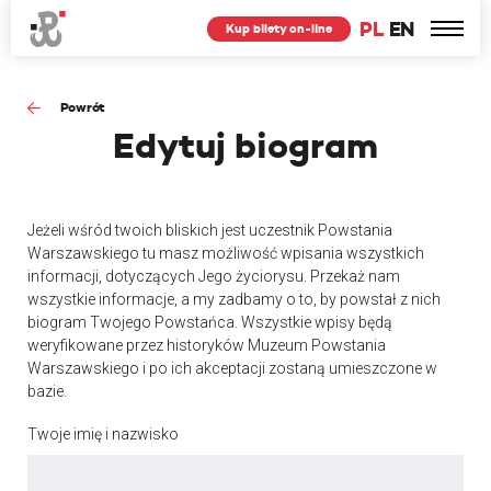
PL
EN
Kup bilety on-line
Powrót
Edytuj
biogram
Jeżeli wśród twoich bliskich jest uczestnik Powstania
Warszawskiego tu masz możliwość wpisania wszystkich
informacji, dotyczących Jego życiorysu. Przekaż nam
wszystkie informacje, a my zadbamy o to, by powstał z nich
biogram Twojego Powstańca. Wszystkie wpisy będą
weryfikowane przez historyków Muzeum Powstania
Warszawskiego i po ich akceptacji zostaną umieszczone w
bazie.
Twoje imię i nazwisko