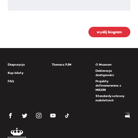
wyślij biogram
Ekspozycja
Tłumacz PJM
O Muzeum
Deklaracja
Kup bilety
dostępności
FAQ
Projekty
dofinansowane z
MKiDN
Standardy ochrony
małoletnich