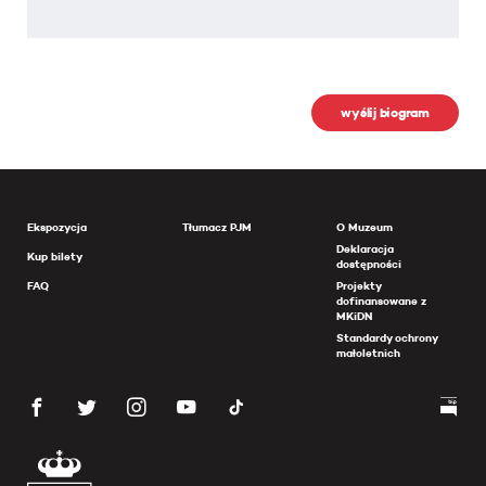
wyślij biogram
Ekspozycja
Tłumacz PJM
O Muzeum
Deklaracja
Kup bilety
dostępności
FAQ
Projekty
dofinansowane z
MKiDN
Standardy ochrony
małoletnich