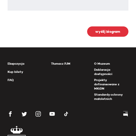
wyślij biogram
Ekspozycja
Tłumacz PJM
O Muzeum
Deklaracja
Kup bilety
dostępności
FAQ
Projekty
dofinansowane z
MKiDN
Standardy ochrony
małoletnich