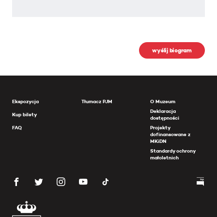
wyślij biogram
Ekspozycja
Tłumacz PJM
O Muzeum
Deklaracja
Kup bilety
dostępności
FAQ
Projekty
dofinansowane z
MKiDN
Standardy ochrony
małoletnich