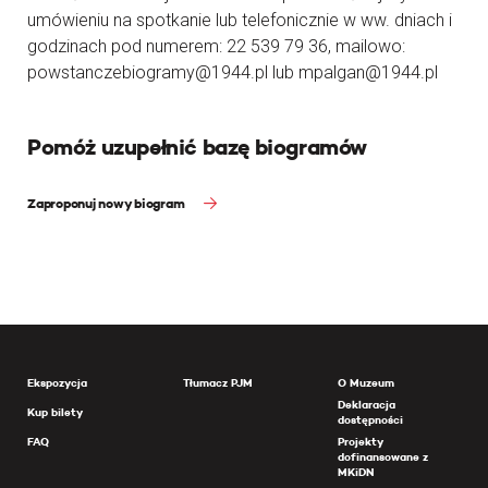
umówieniu na spotkanie lub telefonicznie w ww. dniach i
godzinach pod numerem: 22 539 79 36, mailowo:
powstanczebiogramy@1944.pl lub mpalgan@1944.pl
Pomóż uzupełnić bazę biogramów
Zaproponuj nowy biogram
Ekspozycja
Tłumacz PJM
O Muzeum
Deklaracja
Kup bilety
dostępności
FAQ
Projekty
dofinansowane z
MKiDN