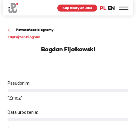
PL
EN
Kup bilety on-line
Powstańcze biogramy
Edytuj ten biogram
Bogdan Fijałkowski
Pseudonim:
"Znicz"
Data urodzenia:
-