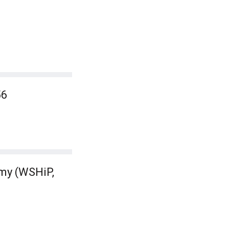
56
amy (WSHiP,