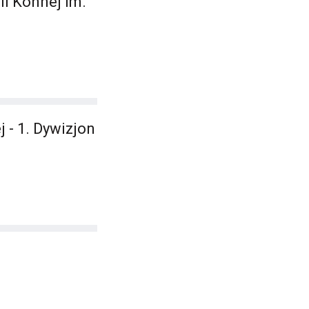
ii Konnej im.
- 1. Dywizjon