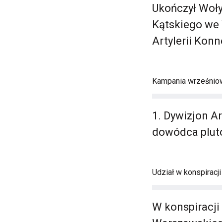
Ukończył Woły
Kątskiego we 
Artylerii Kon
Kampania wrześniow
1. Dywizjon Ar
dowódca plut
Udział w konspiracj
W konspiracji