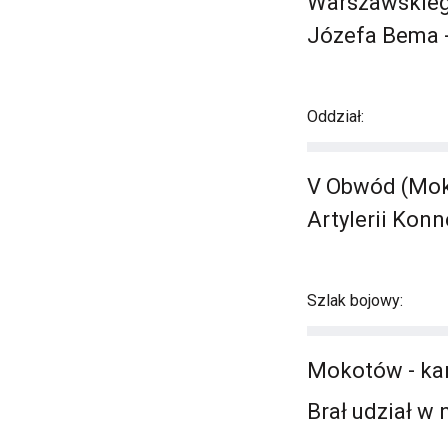
Warszawskiego
Józefa Bema - 
Oddział:
V Obwód (Mok
Artylerii Kon
Szlak bojowy:
Mokotów - kan
Brał udział w 