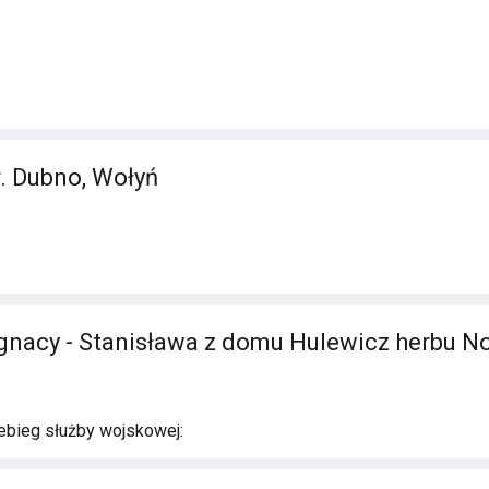
r. Dubno, Wołyń
gnacy - Stanisława z domu Hulewicz herbu N
ebieg służby wojskowej: