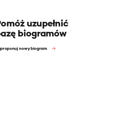
Pomóż uzupełnić
bazę biogramów
proponuj nowy biogram