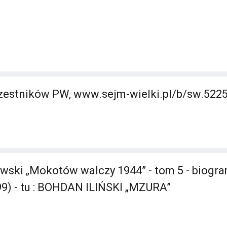
estników PW, www.sejm-wielki.pl/b/sw.522
wski „Mokotów walczy 1944” - tom 5 - biogr
9) - tu : BOHDAN ILIŃSKI „MZURA”