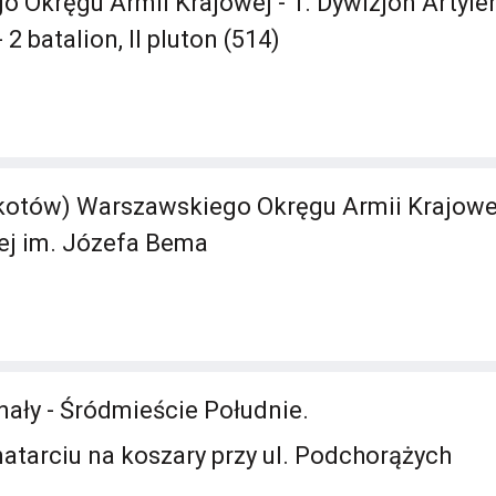
 Okręgu Armii Krajowej - 1. Dywizjon Artyler
2 batalion, II pluton (514)
otów) Warszawskiego Okręgu Armii Krajowej 
nej im. Józefa Bema
ały - Śródmieście Południe.
natarciu na koszary przy ul. Podchorążych