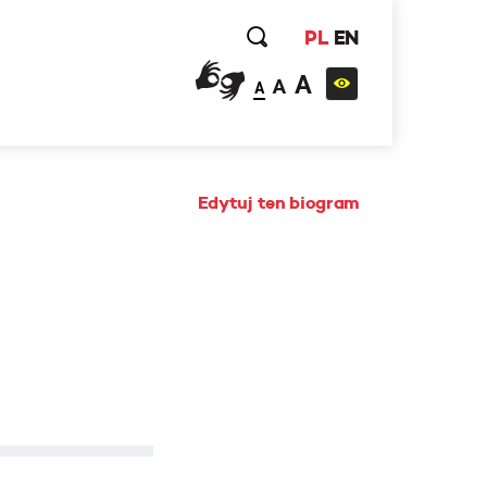
PL
EN
A
A
A
Edytuj ten biogram