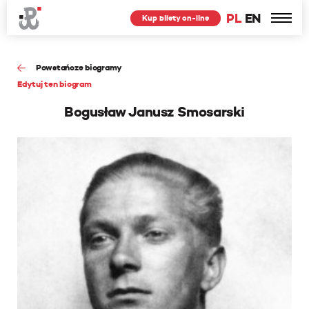
PL
EN
Kup bilety on-line
Powstańcze biogramy
Edytuj ten biogram
Bogusław Janusz Smosarski