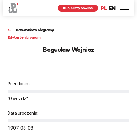
PL
EN
Kup bilety on-line
Powstańcze biogramy
Edytuj ten biogram
Bogusław Wojnicz
Pseudonim:
"Gwóżdż"
Data urodzenia:
1907-03-08