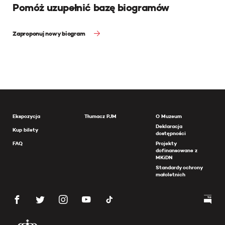
Pomóż uzupełnić bazę biogramów
Zaproponuj nowy biogram
Ekspozycja
Tłumacz PJM
O Muzeum
Deklaracja
Kup bilety
dostępności
FAQ
Projekty
dofinansowane z
MKiDN
Standardy ochrony
małoletnich