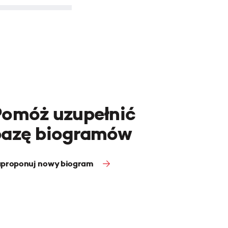
Pomóż uzupełnić
bazę biogramów
proponuj nowy biogram