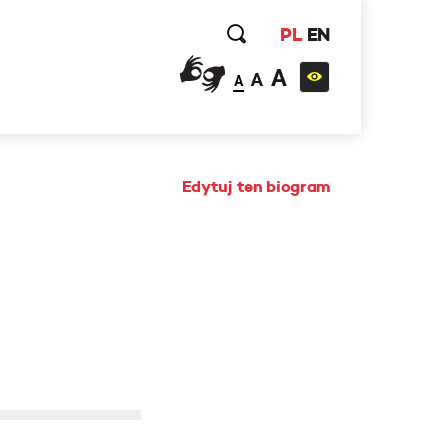
PL
EN
A
A
A
Edytuj ten biogram