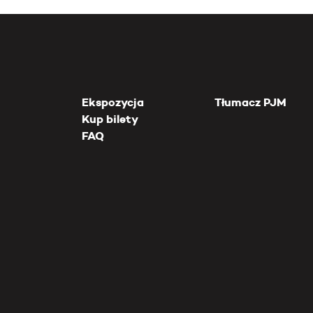
Ekspozycja
Tłumacz PJM
Kup bilety
FAQ