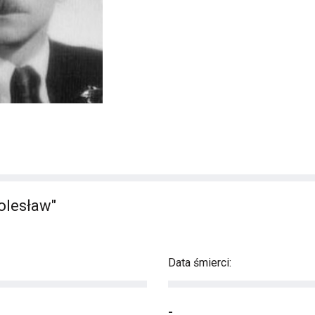
olesław"
Data śmierci:
-