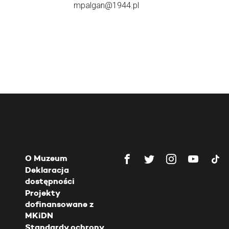
mpalgan@1944.pl
O Muzeum
Deklaracja
dostępności
Projekty
dofinansowane z
MKiDN
Standardy ochrony