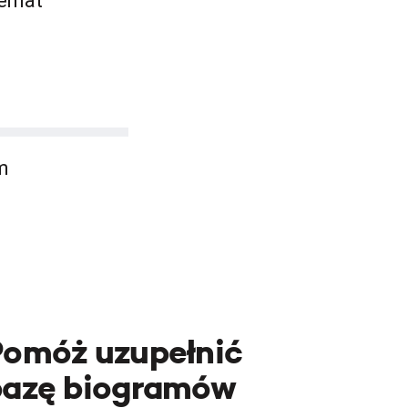
temat
m
Pomóż uzupełnić
bazę biogramów