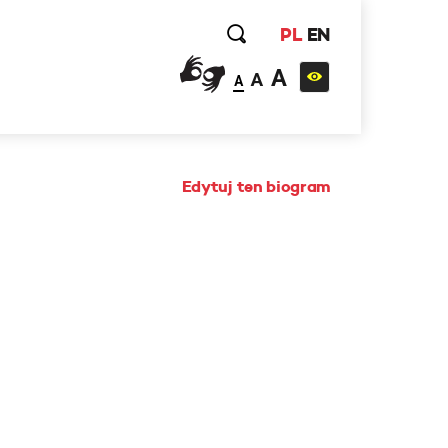
PL
EN
A
A
A
Edytuj ten biogram