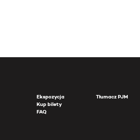
Ekspozycja
Tłumacz PJM
Kup bilety
FAQ