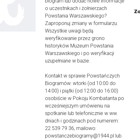
biogram lub dodać nowe informacje
o uczestnikach i żołnierzach
Za
Powstania Warszawskiego?
Zaproponuj zmiany w formularzu.
Wszystkie uwagi będą
weryfikowanie przez grono
historyków Muzeum Powstania
Warszawskiego i po weryfikacji
uzupełniane w bazie.
Kontakt w sprawie Powstańczych
Biogramów: wtorki (od 10:00 do
14:00) i piątki (od 12:00 do 16:00)
osobiście w Pokoju Kombatanta po
wcześniejszym umówieniu na
spotkanie lub telefonicznie w ww.
dniach i godzinach pod numerem:
22 539 79 36, mailowo:
powstanczebiogramy@1944.pl lub