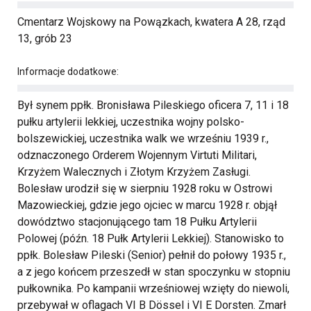
Cmentarz Wojskowy na Powązkach, kwatera A 28, rząd
13, grób 23
Informacje dodatkowe:
Był synem ppłk. Bronisława Pileskiego oficera 7, 11 i 18
pułku artylerii lekkiej, uczestnika wojny polsko-
bolszewickiej, uczestnika walk we wrześniu 1939 r.,
odznaczonego Orderem Wojennym Virtuti Militari,
Krzyżem Walecznych i Złotym Krzyżem Zasługi.
Bolesław urodził się w sierpniu 1928 roku w Ostrowi
Mazowieckiej, gdzie jego ojciec w marcu 1928 r. objął
dowództwo stacjonującego tam 18 Pułku Artylerii
Polowej (późn. 18 Pułk Artylerii Lekkiej). Stanowisko to
ppłk. Bolesław Pileski (Senior) pełnił do połowy 1935 r.,
a z jego końcem przeszedł w stan spoczynku w stopniu
pułkownika. Po kampanii wrześniowej wzięty do niewoli,
przebywał w oflagach VI B Dössel i VI E Dorsten. Zmarł