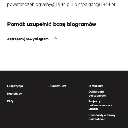
powstanczebiogramy@1944.pl lub mpalgan@1944.pl
Pomóż uzupełnić bazę biogramów
Zaproponuj nowy biogram
Ekspozycja
Tłumacz PJM
O Muzeum
Deklaracja
Kup bilety
dostępności
FAQ
Projekty
dofinansowane z
MKiDN
Standardy ochrony
małoletnich