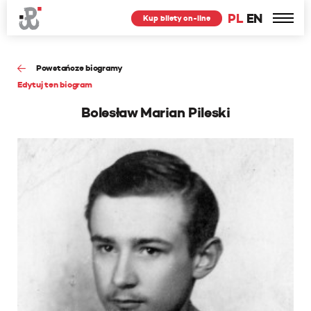
PL
EN
Kup bilety on-line
Powstańcze biogramy
Edytuj ten biogram
Bolesław Marian Pileski