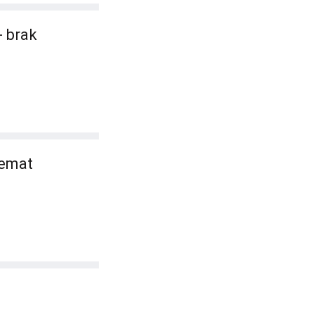
- brak
temat