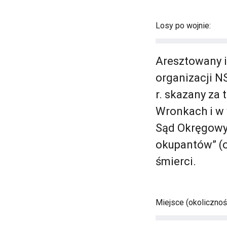
Losy po wojnie:
Aresztowany i
organizacji N
r. skazany za
Wronkach i w
Sąd Okręgowy 
okupantów” (o
śmierci.
Miejsce (okolicznośc