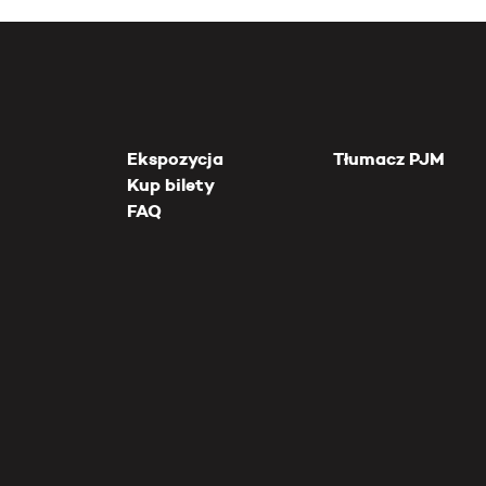
Ekspozycja
Tłumacz PJM
Kup bilety
FAQ