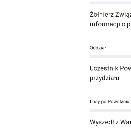
Żołnierz Związ
informacji o p
Oddział:
Uczestnik Pow
przydziału
Losy po Powstaniu:
Wyszedł z War