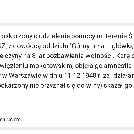
 oskarżony o udzielenie pomocy na terenie Ś
SZ, z dowódcą oddziału "Górnym-Łamigłówką”
 te czyny na 8 lat pozbawienia wolności. Karę
 więzieniu mokotowskim, objęła go amnestia
w Warszawie w dniu 11.12.1948 r. za "działan
skarżony nie przyznał się do winy) skazał go
i) śmierci: