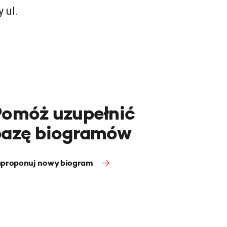
 ul.
Pomóż uzupełnić
bazę biogramów
proponuj nowy biogram