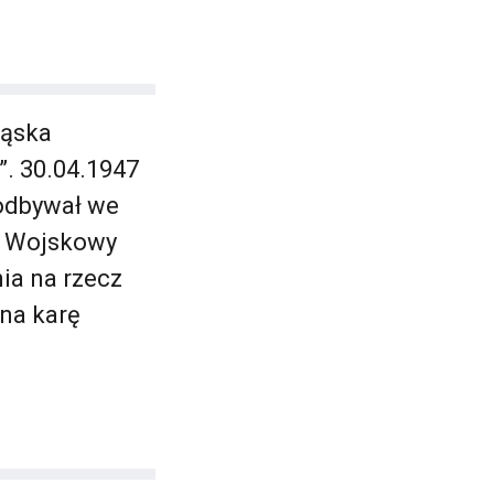
ląska
. 30.04.1947
 odbywał we
. Wojskowy
ia na rzecz
 na karę