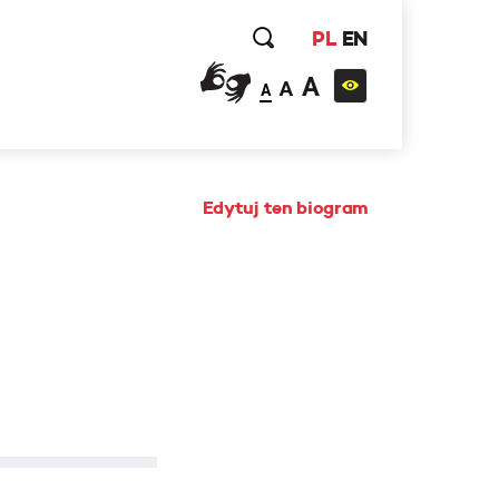
PL
EN
A
A
A
Edytuj ten biogram