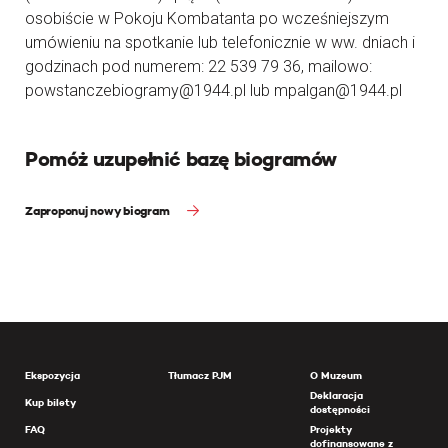
osobiście w Pokoju Kombatanta po wcześniejszym
umówieniu na spotkanie lub telefonicznie w ww. dniach i
godzinach pod numerem: 22 539 79 36, mailowo:
powstanczebiogramy@1944.pl lub mpalgan@1944.pl
Pomóż uzupełnić bazę biogramów
Zaproponuj nowy biogram
Ekspozycja
Tłumacz PJM
O Muzeum
Deklaracja
Kup bilety
dostępności
FAQ
Projekty
dofinansowane z