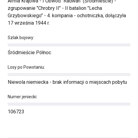
Armia Krajowa - I Obwód "Radwan" (Śródmieście) -
zgrupowanie "Chrobry II" - II batalion "Lecha
Grzybowskiego" - 4. kompania - ochotniczka, dołączyła
17 września 1944 r.
Szlak bojowy:
Śródmieście Północ
Losy po Powstaniu:
Niewola niemiecka - brak informacji o miejscach pobytu
Numer jeniecki:
106723