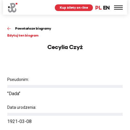
PL
EN
Kup bilety on-line
Powstańcze biogramy
Edytuj ten biogram
Cecylia Czyż
Pseudonim:
"Dada"
Data urodzenia:
1921-03-08