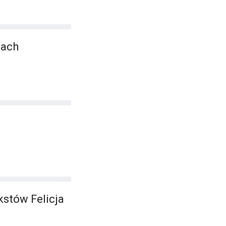
cach
kstów Felicja