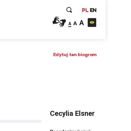
PL
EN
A
A
A
Edytuj ten biogram
Cecylia Elsner