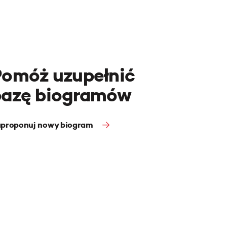
Pomóż uzupełnić
bazę biogramów
proponuj nowy biogram