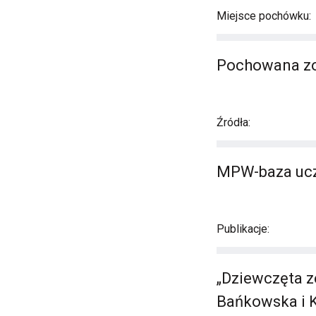
Miejsce pochówku:
Pochowana zo
Źródła:
MPW-baza ucz
Publikacje:
„Dziewczęta ze
Bańkowska i K