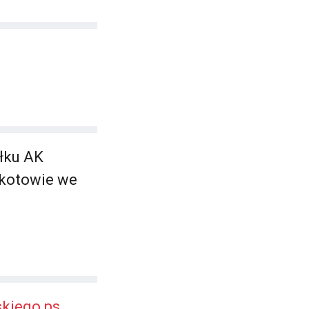
ułku AK
Mokotowie we
kiego ps.