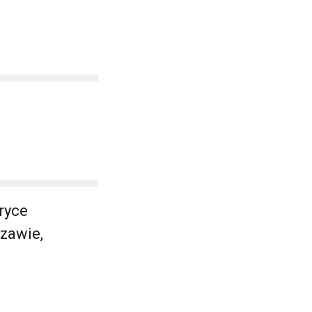
ryce
szawie,