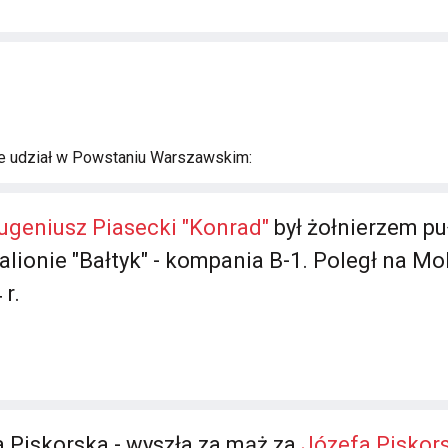
e udział w Powstaniu Warszawskim:
ugeniusz Piasecki "Konrad"
był żołnierzem p
talionie "Bałtyk" - kompania B-1. Poległ na 
r.
a Piskorska - wyszła za mąż za
Józefa Piskors