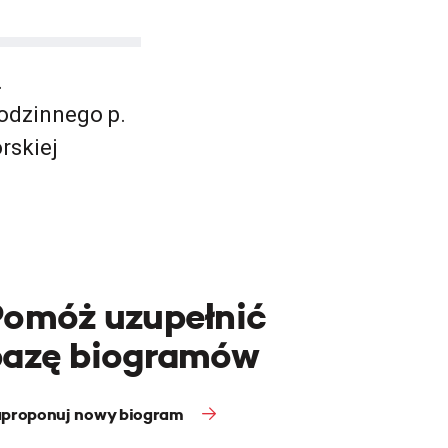
.
odzinnego p.
rskiej
Pomóż uzupełnić
bazę biogramów
proponuj nowy biogram