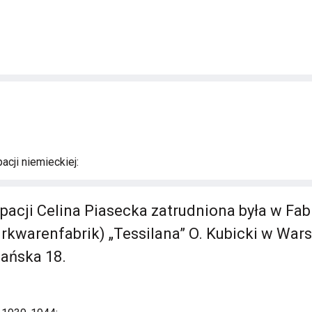
a
acji niemieckiej:
pacji Celina Piasecka zatrudniona była w Fab
irkwarenfabrik) „Tessilana” O. Kubicki w War
elańska 18.