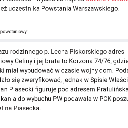
nież uczestnika Powstania Warszawskiego.
dpowstaniowy:
zu rodzinnego p. Lecha Piskorskiego adres
wy Celiny i jej brata to Korzona 74/76, gdzie
cki miał wybudować w czasie wojny dom. Po
dało się zweryfikować, jednak w Spisie Właśc
fan Piasecki figuruje pod adresem Pratulińska 
zkania do wybuchu PW podawała w PCK posz
lina Piasecka.