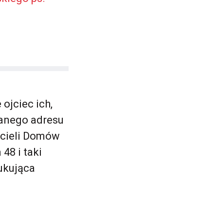
 ojciec ich,
danego adresu
icieli Domów
48 i taki
ukująca