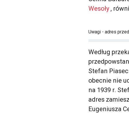
Wesoły
, rów
Uwagi - adres prze
Według przeka
przedpowstanio
Stefan Piase
obecnie nie u
na 1939 r. Ste
adres zamies
Eugeniusza Ce