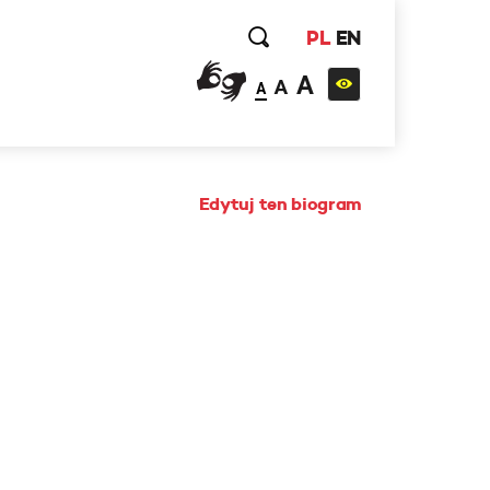
PL
EN
A
A
A
Edytuj ten biogram