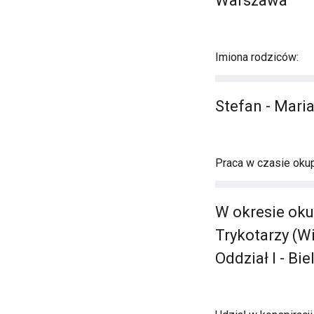
Warszawa
Imiona rodziców:
Stefan - Mari
Praca w czasie okup
W okresie oku
Trykotarzy (W
Oddział I - Bi