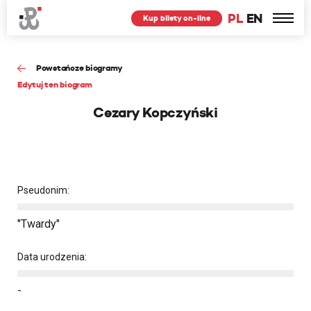
PL
EN
Kup bilety on-line
Powstańcze biogramy
Edytuj ten biogram
Cezary Kopczyński
Pseudonim:
"Twardy"
Data urodzenia:
-