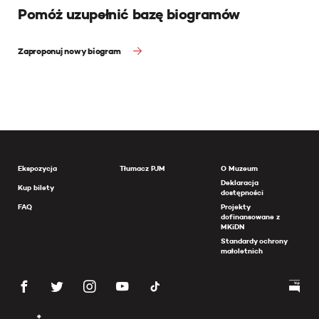
Pomóż uzupełnić bazę biogramów
Zaproponuj nowy biogram
Ekspozycja
Tłumacz PJM
O Muzeum
Deklaracja
Kup bilety
dostępności
FAQ
Projekty
dofinansowane z
MKiDN
Standardy ochrony
małoletnich