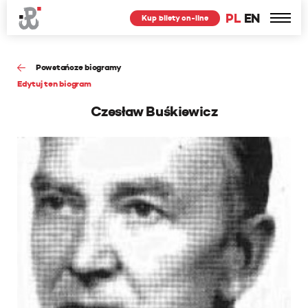
PL
EN
Kup bilety on-line
Powstańcze biogramy
Edytuj ten biogram
Czesław Buśkiewicz