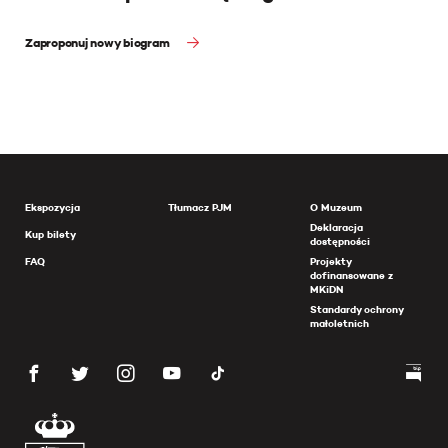
Zaproponuj nowy biogram
Ekspozycja
Tłumacz PJM
O Muzeum
Deklaracja
Kup bilety
dostępności
FAQ
Projekty
dofinansowane z
MKiDN
Standardy ochrony
małoletnich