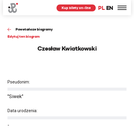
PL
EN
Kup bilety on-line
Powstańcze biogramy
Edytuj ten biogram
Czesław Kwiatkowski
Pseudonim:
"Siwek"
Data urodzenia:
-