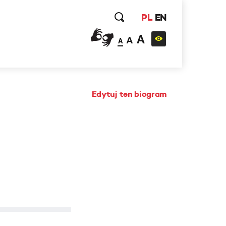
PL
EN
A
A
A
Edytuj ten biogram