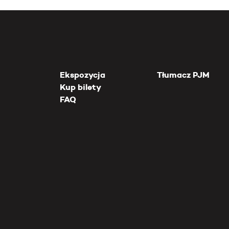
Ekspozycja
Tłumacz PJM
Kup bilety
FAQ