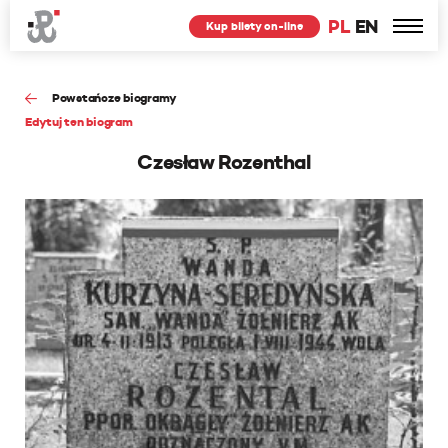
PL
EN
Kup bilety on-line
Powstańcze biogramy
Edytuj ten biogram
Czesław Rozenthal