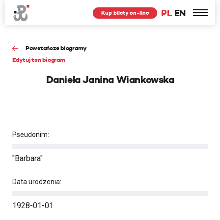
PL
EN
Kup bilety on-line
Powstańcze biogramy
Edytuj ten biogram
Daniela Janina Wiankowska
Pseudonim:
"Barbara"
Data urodzenia:
1928-01-01