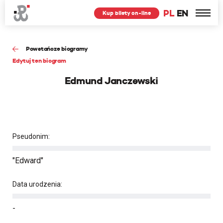
PL
EN
Kup bilety on-line
Powstańcze biogramy
Edytuj ten biogram
Edmund Janczewski
Pseudonim:
"Edward"
Data urodzenia:
-