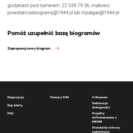
godzinach pod numerem: 22 539 79 36, mailowo:
powstanczebiogramy@1944.pl lub mpalgan@1944.pl
Pomóż uzupełnić bazę biogramów
Zaproponuj nowy biogram
Ekspozycja
Tłumacz PJM
O Muzeum
Deklaracja
Kup bilety
dostępności
FAQ
Projekty
dofinansowane z
MKiDN
Standardy ochrony
małoletnich