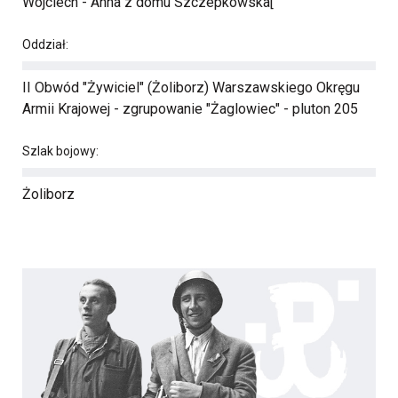
Wojciech - Anna z domu Szczepkowska[
Oddział:
II Obwód "Żywiciel" (Żoliborz) Warszawskiego Okręgu
Armii Krajowej - zgrupowanie "Żaglowiec" - pluton 205
Szlak bojowy:
Żoliborz