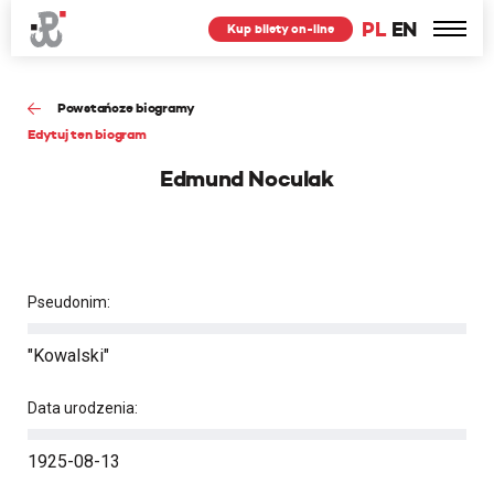
PL
EN
Kup bilety on-line
Powstańcze biogramy
Edytuj ten biogram
Edmund Noculak
Pseudonim:
"Kowalski"
Data urodzenia:
1925-08-13