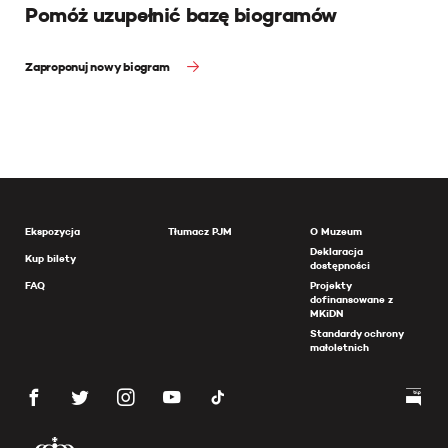
Pomóż uzupełnić bazę biogramów
Zaproponuj nowy biogram
Ekspozycja
Tłumacz PJM
O Muzeum
Deklaracja
Kup bilety
dostępności
FAQ
Projekty
dofinansowane z
MKiDN
Standardy ochrony
małoletnich