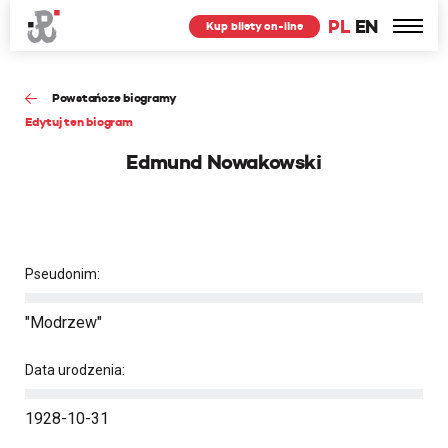
PL
EN
Kup bilety on-line
Powstańcze biogramy
Edytuj ten biogram
Edmund Nowakowski
Pseudonim:
"Modrzew"
Data urodzenia:
1928-10-31