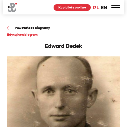
PL
EN
Kup bilety on-line
Powstańcze biogramy
Edytuj ten biogram
Edward Dedek