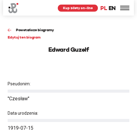
PL
EN
Kup bilety on-line
Powstańcze biogramy
Edytuj ten biogram
Edward Guzelf
Pseudonim:
"Czesław"
Data urodzenia:
1919-07-15