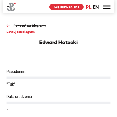
PL
EN
Kup bilety on-line
Powstańcze biogramy
Edytuj ten biogram
Edward Hotecki
Pseudonim:
"Tuk"
Data urodzenia:
-