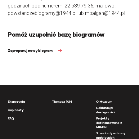
godzinach pod numerem: 22 539 79 36, mailowo:
powstanczebiogramy@1944.pl lub mpalgan@1944.pl
Pomóż uzupełnić bazę biogramów
Zaproponuj nowy biogram
Ekspozycja
Tłumacz PJM
O Muzeum
Deklaracja
Kup bilety
dostępności
FAQ
Projekty
dofinansowane z
MKiDN
Standardy ochrony
małoletnich