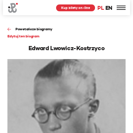
PL
EN
Kup bilety on-line
Powstańcze biogramy
Edytuj ten biogram
Edward Lwowicz-Kostrzyco