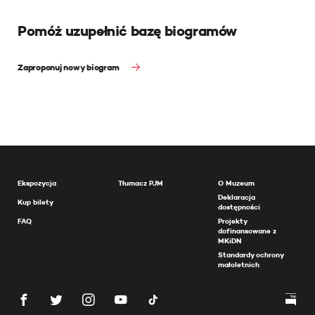
Pomóż uzupełnić bazę biogramów
Zaproponuj nowy biogram
Ekspozycja
Tłumacz PJM
O Muzeum
Deklaracja
Kup bilety
dostępności
FAQ
Projekty
dofinansowane z
MKiDN
Standardy ochrony
małoletnich