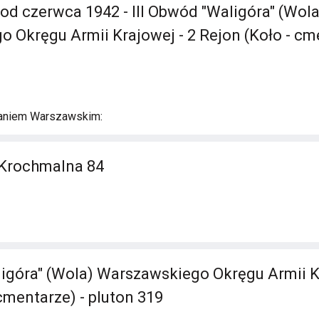
 od czerwca 1942 - III Obwód "Waligóra" (Wola
 Okręgu Armii Krajowej - 2 Rejon (Koło - cme
aniem Warszawskim:
 Krochmalna 84
ligóra" (Wola) Warszawskiego Okręgu Armii K
cmentarze) - pluton 319