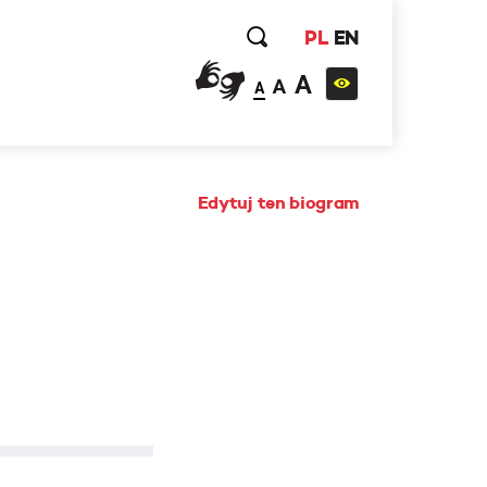
PL
EN
A
A
A
Edytuj ten biogram