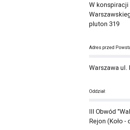
W konspiracji
Warszawskiego
pluton 319
Adres przed Powst
Warszawa ul.
Oddział:
III Obwód "Wa
Rejon (Koło - 