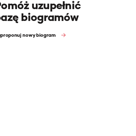
Pomóż uzupełnić
bazę biogramów
proponuj nowy biogram