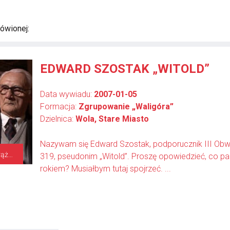
ówionej:
EDWARD SZOSTAK „WITOLD”
Data wywiadu:
2007-01-05
Formacja:
Zgrupowanie „Waligóra”
Dzielnica:
Wola, Stare Miasto
Nazywam się Edward Szostak, podporucznik III Obw
plutonowy podchorąży, zastępca dowódcy plutonu 319
319, pseudonim „Witold”. Proszę opowiedzieć, co pa
rokiem? Musiałbym tutaj spojrzeć. ...