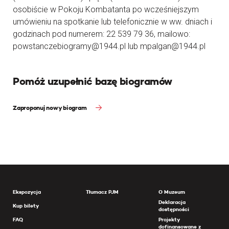
osobiście w Pokoju Kombatanta po wcześniejszym
umówieniu na spotkanie lub telefonicznie w ww. dniach i
godzinach pod numerem: 22 539 79 36, mailowo:
powstanczebiogramy@1944.pl lub mpalgan@1944.pl
Pomóż uzupełnić bazę biogramów
Zaproponuj nowy biogram
Ekspozycja
Tłumacz PJM
O Muzeum
Deklaracja
Kup bilety
dostępności
FAQ
Projekty
dofinansowane z