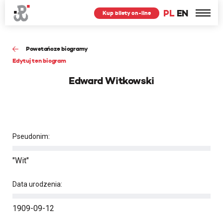
PL
EN
Kup bilety on-line
Powstańcze biogramy
Edytuj ten biogram
Edward Witkowski
Pseudonim:
"Wit"
Data urodzenia:
1909-09-12