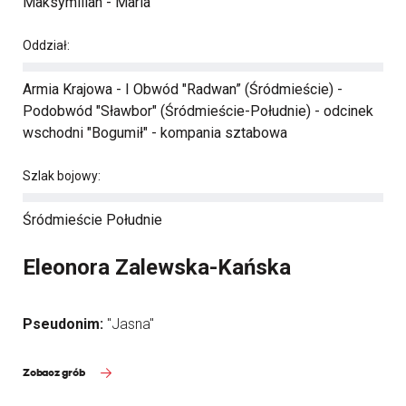
Maksymilian - Maria
Oddział:
Armia Krajowa - I Obwód "Radwan” (Śródmieście) -
Podobwód "Sławbor" (Śródmieście-Południe) - odcinek
wschodni "Bogumił" - kompania sztabowa
Szlak bojowy:
Śródmieście Południe
Eleonora Zalewska-Kańska
Pseudonim:
"Jasna"
Zobacz grób