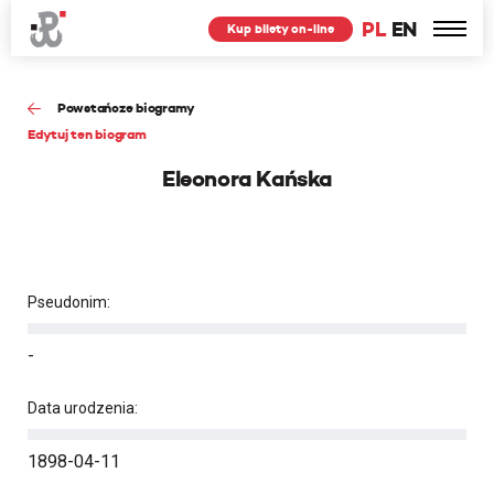
PL
EN
Kup bilety on-line
Powstańcze biogramy
Edytuj ten biogram
Eleonora Kańska
Pseudonim:
-
Data urodzenia:
1898-04-11