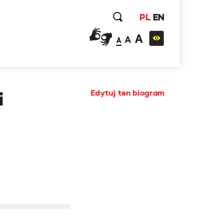
PL
EN
A
A
A
Edytuj ten biogram
i