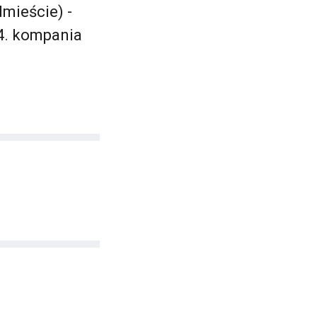
mieście) -
4. kompania