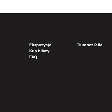
Ekspozycja
Tłumacz PJM
Kup bilety
FAQ