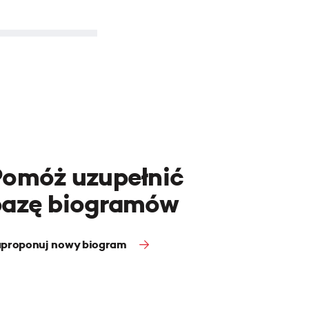
Pomóż uzupełnić
bazę biogramów
proponuj nowy biogram