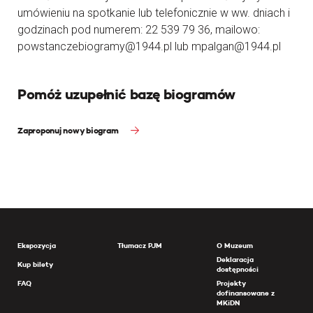
umówieniu na spotkanie lub telefonicznie w ww. dniach i
godzinach pod numerem: 22 539 79 36, mailowo:
powstanczebiogramy@1944.pl lub mpalgan@1944.pl
Pomóż uzupełnić bazę biogramów
Zaproponuj nowy biogram
Ekspozycja
Tłumacz PJM
O Muzeum
Deklaracja
Kup bilety
dostępności
FAQ
Projekty
dofinansowane z
MKiDN