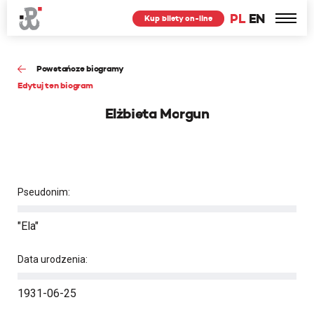
PL
EN
Kup bilety on-line
Powstańcze biogramy
Edytuj ten biogram
Elżbieta Morgun
Pseudonim:
"Ela"
Data urodzenia:
1931-06-25