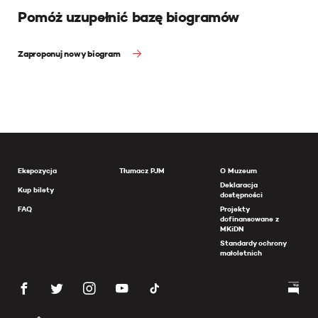
Pomóż uzupełnić bazę biogramów
Zaproponuj nowy biogram
Ekspozycja
Tłumacz PJM
O Muzeum
Deklaracja
Kup bilety
dostępności
FAQ
Projekty
dofinansowane z
MKiDN
Standardy ochrony
małoletnich