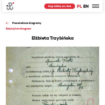
PL
EN
Kup bilety on-line
Powstańcze biogramy
Edytuj ten biogram
Elżbieta Trzybińska