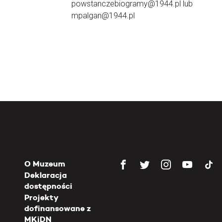
powstanczebiogramy@1944.pl lub
mpalgan@1944.pl
O Muzeum
Deklaracja
dostępności
Projekty
dofinansowane z
MKiDN