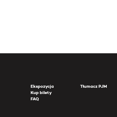
Ekspozycja
Tłumacz PJM
Kup bilety
FAQ