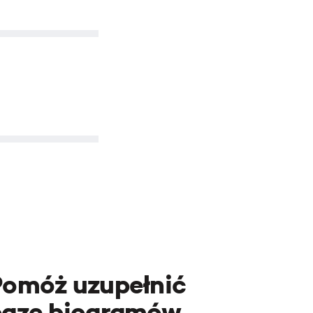
Pomóż uzupełnić
bazę biogramów