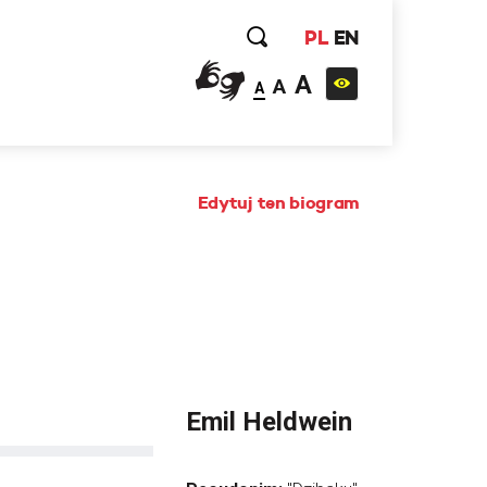
PL
EN
A
A
A
Edytuj ten biogram
Emil Heldwein