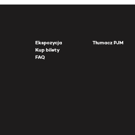
Ekspozycja
Tłumacz PJM
Kup bilety
FAQ