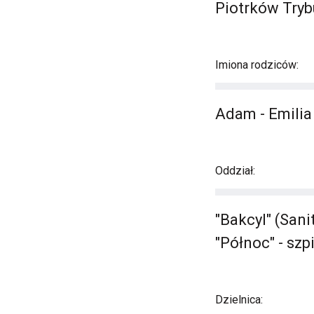
Piotrków Tryb
Imiona rodziców:
Adam - Emilia
Oddział:
"Bakcyl" (San
"Północ" - szp
Dzielnica: