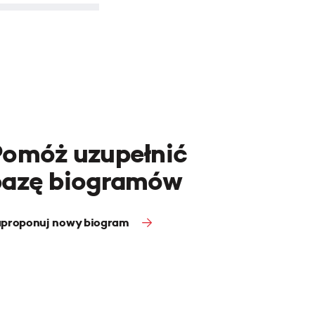
Pomóż uzupełnić
bazę biogramów
proponuj nowy biogram