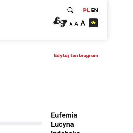
PL
EN
A
A
A
Edytuj ten biogram
Eufemia
Lucyna