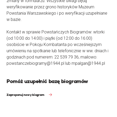
zmiany w formularzu. Wszystkie uwagi będą
weryfikowanie przez grono historyków Muzeum
Powstania Warszawskiego i po weryfikacji uzupełniane
w bazie.
Kontakt w sprawie Powstańczych Biogramów: wtorki
(od 10:00 do 14:00) i piątki (od 12:00 do 16:00)
osobiście w Pokoju Kombatanta po wcześniejszym
umówieniu na spotkanie lub telefonicznie w ww. dniach i
godzinach pod numerem: 22 539 79 36, mailowo:
powstanczebiogramy@1944.pl lub mpalgan@1944.pl
Pomóż uzupełnić bazę biogramów
Zaproponuj nowy biogram