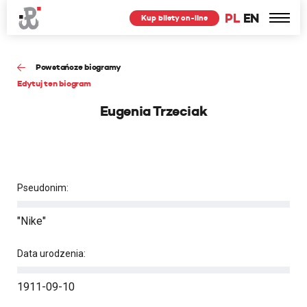
PL
EN
Kup bilety on-line
Powstańcze biogramy
Edytuj ten biogram
Eugenia Trzeciak
Pseudonim:
"Nike"
Data urodzenia:
1911-09-10