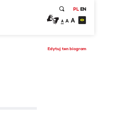
PL
EN
A
A
A
Edytuj ten biogram