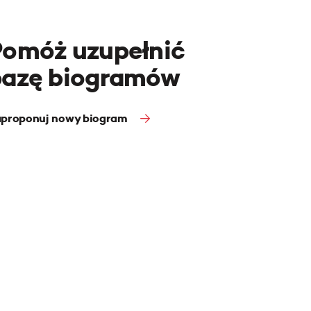
Pomóż uzupełnić
bazę biogramów
proponuj nowy biogram