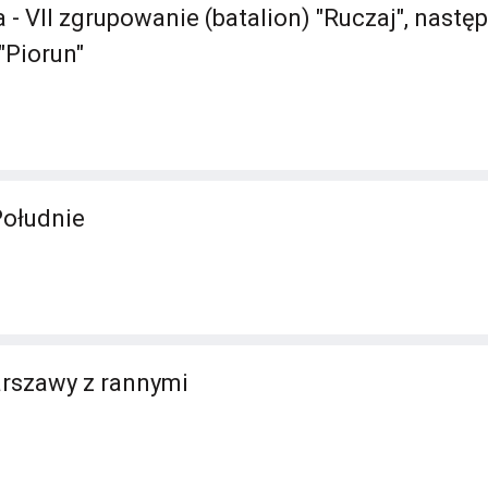
- VII zgrupowanie (batalion) "Ruczaj", nastę
"Piorun"
Południe
rszawy z rannymi