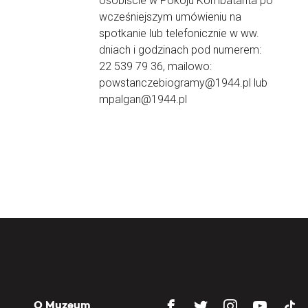
osobiście w Pokoju Kombatanta po
wcześniejszym umówieniu na
spotkanie lub telefonicznie w ww.
dniach i godzinach pod numerem:
22 539 79 36, mailowo:
powstanczebiogramy@1944.pl lub
mpalgan@1944.pl
O Muzeum