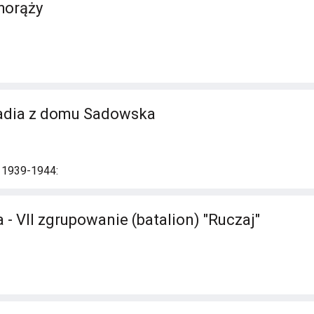
horąży
kadia z domu Sadowska
i 1939-1944:
- VII zgrupowanie (batalion) "Ruczaj"