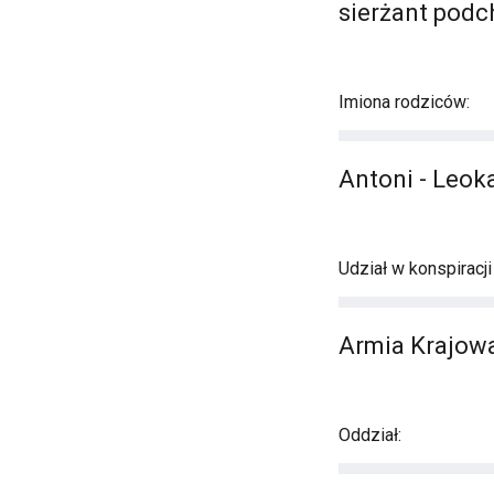
sierżant podc
Imiona rodziców:
Antoni - Leo
Udział w konspiracj
Armia Krajowa 
Oddział: