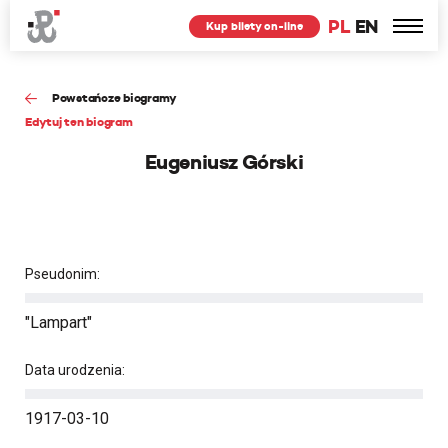
PL
EN
Kup bilety on-line
Powstańcze biogramy
Edytuj ten biogram
Eugeniusz Górski
Pseudonim:
"Lampart"
Data urodzenia:
1917-03-10