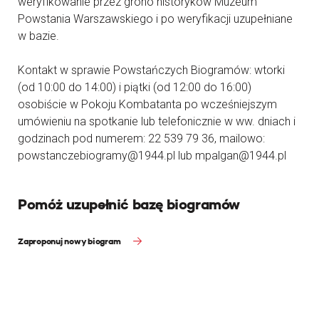
weryfikowanie przez grono historyków Muzeum
Powstania Warszawskiego i po weryfikacji uzupełniane
w bazie.
Kontakt w sprawie Powstańczych Biogramów: wtorki
(od 10:00 do 14:00) i piątki (od 12:00 do 16:00)
osobiście w Pokoju Kombatanta po wcześniejszym
umówieniu na spotkanie lub telefonicznie w ww. dniach i
godzinach pod numerem: 22 539 79 36, mailowo:
powstanczebiogramy@1944.pl lub mpalgan@1944.pl
Pomóż uzupełnić bazę biogramów
Zaproponuj nowy biogram