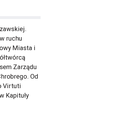
zawskiej.
 w ruchu
owy Miasta i
półtwórcą
zesem Zarządu
Chrobrego. Od
Virtuti
ów Kapituły