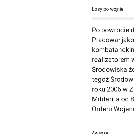
Losy po wojnie:
Po powrocie d
Pracował jako
kombatanckim.
realizatorem 
Środowiska żo
tegoż Środow
roku 2006 w Z
Militari, a od
Orderu Wojenne
Awanse: