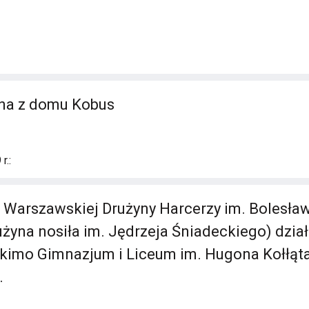
nna z domu Kobus
r.:
. Warszawskiej Drużyny Harcerzy im. Bolesła
żyna nosiła im. Jędrzeja Śniadeckiego) działa
imo Gimnazjum i Liceum im. Hugona Kołłątaj
.