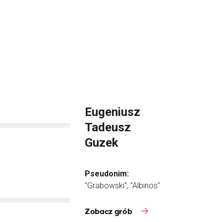
Eugeniusz
Tadeusz
Guzek
Pseudonim:
"Grabowski", "Albinos"
Zobacz grób