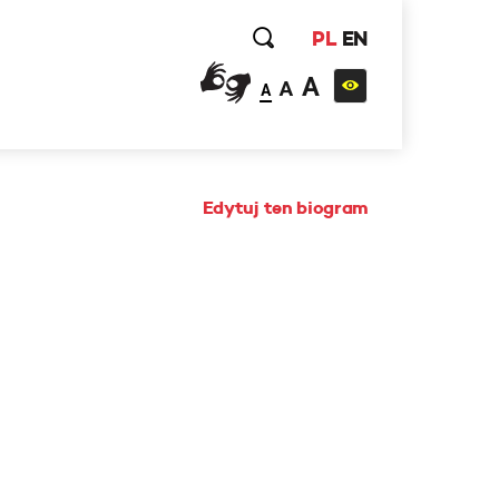
PL
EN
A
A
A
Edytuj ten biogram