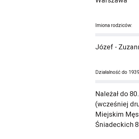
Warszawa
Imiona rodziców:
Józef - Zuza
Działalność do 1939 
Należał do 80
(wcześniej dru
Miejskim Męsk
Śniadeckich 8