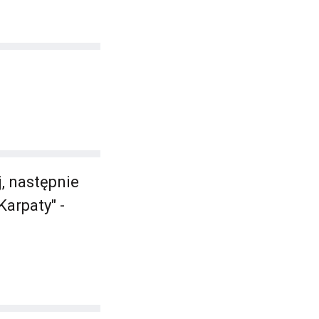
j, następnie
Karpaty" -