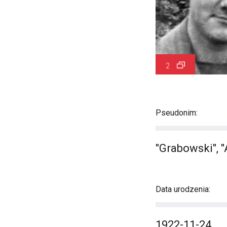
2
Pseudonim:
"Grabowski", "
Data urodzenia:
1922-11-24