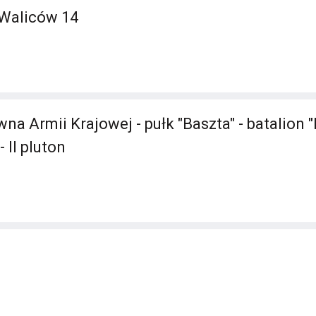
 Waliców 14
 Armii Krajowej - pułk "Baszta" - batalion "
 II pluton