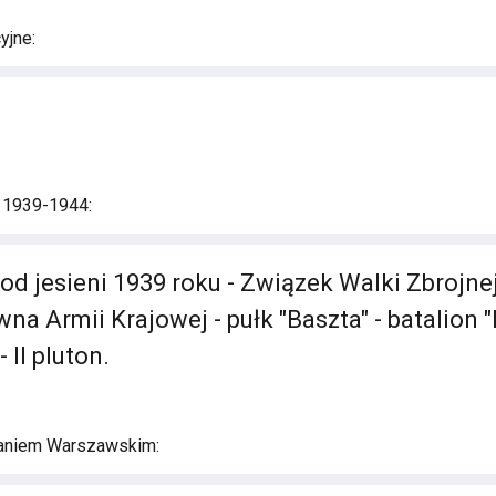
yjne:
i 1939-1944:
od jesieni 1939 roku - Związek Walki Zbrojne
 Armii Krajowej - pułk "Baszta" - batalion "
 II pluton.
aniem Warszawskim: