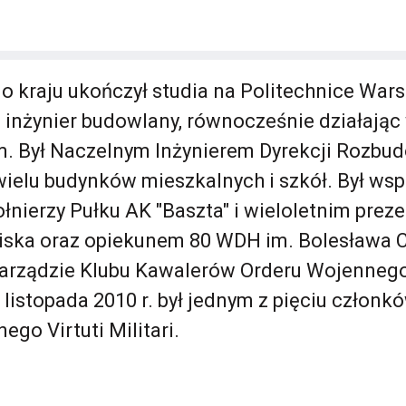
o kraju ukończył studia na Politechnice Wars
 inżynier budowlany, równocześnie działając
 Był Naczelnym Inżynierem Dyrekcji Rozbud
wielu budynków mieszkalnych i szkół. Był ws
łnierzy Pułku AK "Baszta" i wieloletnim pre
iska oraz opiekunem 80 WDH im. Bolesława 
arządzie Klubu Kawalerów Orderu Wojennego 
 8 listopada 2010 r. był jednym z pięciu członk
go Virtuti Militari.