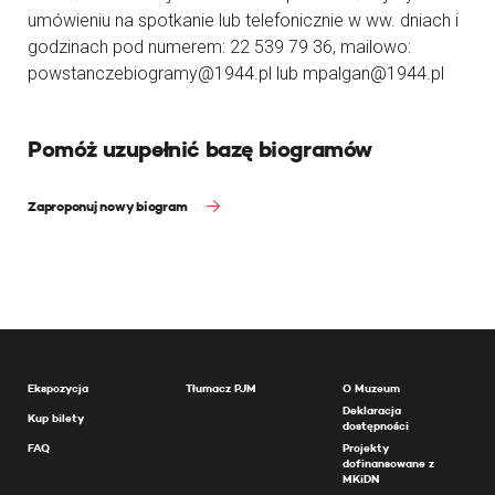
umówieniu na spotkanie lub telefonicznie w ww. dniach i
godzinach pod numerem: 22 539 79 36, mailowo:
powstanczebiogramy@1944.pl lub mpalgan@1944.pl
Pomóż uzupełnić bazę biogramów
Zaproponuj nowy biogram
Ekspozycja
Tłumacz PJM
O Muzeum
Deklaracja
Kup bilety
dostępności
FAQ
Projekty
dofinansowane z
MKiDN