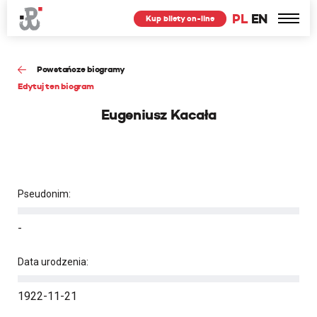
PL
EN
Kup bilety on-line
Powstańcze biogramy
Edytuj ten biogram
Eugeniusz Kacała
Pseudonim:
-
Data urodzenia:
1922-11-21