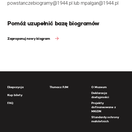
powstanczebiogramy@1944.pl lub mpalgan@1944.pl
Pomóż uzupełnić bazę biogramów
Zaproponuj nowy biogram
Ekspozycja
Tłumacz PJM
O Muzeum
Deklaracja
Kup bilety
dostępności
FAQ
Projekty
dofinansowane z
MKiDN
Standardy ochrony
małoletnich