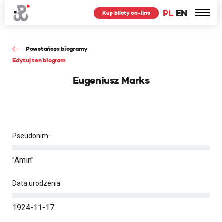
PL
EN
Kup bilety on-line
Powstańcze biogramy
Edytuj ten biogram
Eugeniusz Marks
Pseudonim:
"Amin"
Data urodzenia:
1924-11-17