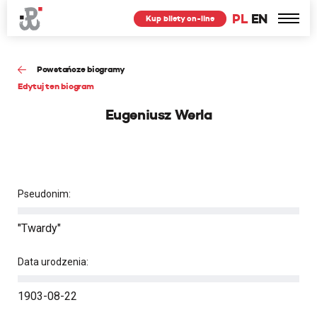
PL
EN
Kup bilety on-line
Powstańcze biogramy
Edytuj ten biogram
Eugeniusz Werla
Pseudonim:
"Twardy"
Data urodzenia:
1903-08-22