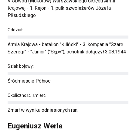
V Obwód (Mokotów) Warszawskiego Okręgu Armii
Krajowej - 1. Rejon - 1. pułk szwoleżerów Józefa
Piłsudskiego
Oddział:
Armia Krajowa - batalion "Kiliński" - 3. kompania "Szare
Szeregi” - "Junior" ("Sępy"); ochotnik dołączył 3.08.1944
Szlak bojowy:
Śródmieście Północ
Okoliczności śmierci:
Zmarł w wyniku odniesionych ran.
Eugeniusz Werla